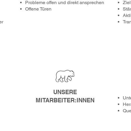
Probleme offen und direkt ansprechen
Zie
Offene Türen
Stä
Akt
er
Tra
UNSERE
Unt
MITARBEITER:INNEN
Her
Que