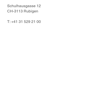
Schulhausgasse 12
CH-3113 Rubigen
T:
+41 31 529 21 00
www.meerstetter.ch
IT Security
Das junge Joint Venture der
Berndorf AG unterstützt
Unternehmen innerhalb und
außerhalb der Gruppe bei der
Entwicklung ihrer